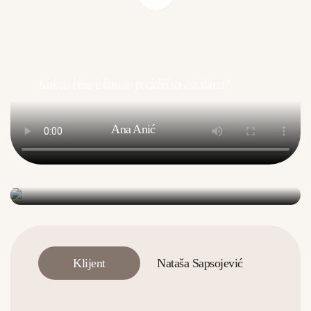
Great team, friendly and professional. Dr
Kakvo biste iskustvo podelili sa ostalima?
Prodanovic is truly remarkable doctor. Would
highly recommend and I’m already looking
Ana Anić
forward to my next visit.
Gospodjica Lily
Klijent
Nataša Sapsojević