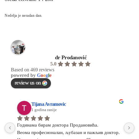
Nedelja je neradan dan.
dr Prodanović
5.0
Based on 469 reviews
powered by
G
o
o
g
l
e
review us on
Tijana Avramovic
1 godina ranije
Годинама бирам доктора Продановића.
И
Веома професионалан, љубазан и пажљив доктор.
П