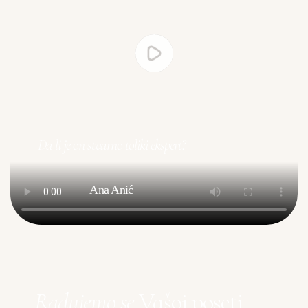
Da li je on stvarno toliki ekspert?
Ana Anić
Radujemo se
Vašoj poseti