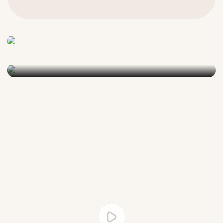
any aesthetics procedures I might undertake. All of
my recommendations.
Olja Ivanisevic