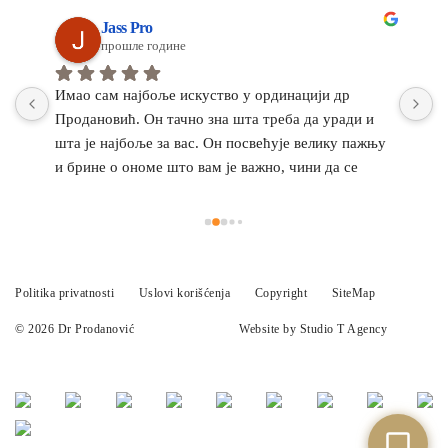
(cela intimna
50€
Jass Pro
regija)
прошле године
Celo telo (ruke,
Имао сам најбоље искуство у ординацији др 
И
pazuh, noge,
Продановић. Он тачно зна шта треба да уради и 
к
205€
prepone +1 manja
шта је најбоље за вас. Он посвећује велику пажњу 
љ
regija)
и брине о ономе што вам је важно, чини да се 
у
осећате сигурно, можете му потпуно веровати. 
О
All inclusive
Његов рад је савршенство!
т
paket
265€
м
*neograničeno
з
п
Politika privatnosti
Uslovi korišćenja
Copyright
SiteMap
п
→ Zatražite personalizovanu ponudu
© 2026 Dr Prodanović
Website by
Studio T Agency
ш
у
п
п
Muškarci
к