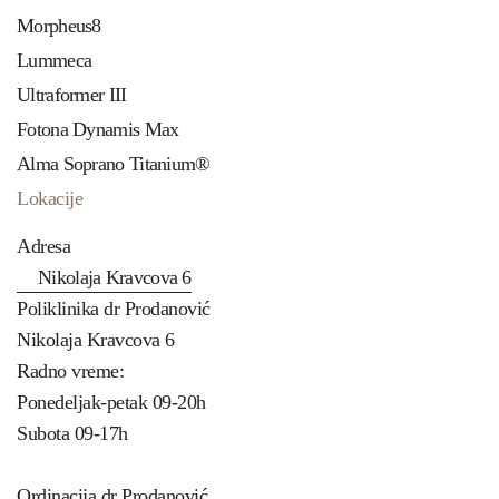
Morpheus8
Žene
pojedinačni
Cena
Lummeca
tretmani
Ultraformer III
Fotona Dynamis Max
Alma Soprano Titanium®
Lokacije
Nausnice
20€
Adresa
Nausnice i brada
30€
Nikolaja Kravcova 6
Zulufi
20€
Poliklinika dr Prodanović
Celo lice
40€
Nikolaja Kravcova 6
Radno vreme:
Pazuh
30€
Ponedeljak-petak 09-20h
Cele ruke
50€
Subota 09-17h
Podlaktice
30€
Ordinacija dr Prodanović