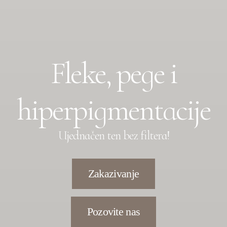
Fleke, pege i
hiperpigmentacije
Ujednačen ten bez filtera!
Zakazivanje
Pozovite nas