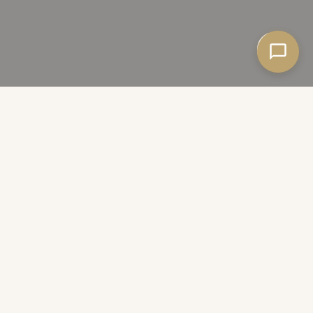
Pregled sadržaja
Činjenice
Brze činjenice
Najčešća pitanja
Ostali tretmani
Zakažite termin
Hiperpigmentacije na koži, bilo da su nastale od sunca,
hormona, upala, ožiljaka ili starenja, utiču na celokupan