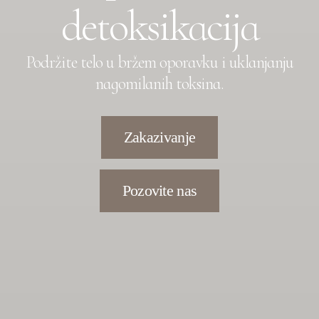
detoksikacija
Podržite telo u bržem oporavku i uklanjanju
nagomilanih toksina.
Zakazivanje
Pozovite nas