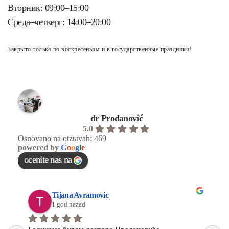
Вторник: 09:00–15:00
Среда–четверг: 14:00–20:00
Закрыто только по воскресеньям и в государственные праздники!
dr Prodanović
5.0
Osnovano na otzыvah: 469
powered by
G
o
o
g
l
e
ocenite nas na
Tijana Avramovic
1 god nazad